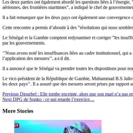
Les deux parties ont également abordé les questions liées à l’énergie, 
aériennes, des frontières maritimes”, a indiqué le chef de gouvernemen
Il a fait remarquer que les deux pays ont également une convergence d
Cette rencontre a permis d’aboutir à des ”résolutions qui nous semb
Le Sénégal et la Gambie comptent redynamiser et corriger ”les insuffi
par les gouvernements.
‘’Nous avons noté les insuffisances liées au cadre institutionnel, qui a
l’application des mesures’’, a-t-il dit.
Il a annoncé que le Sénégal va prendre toutes les dispositions pour nom
Le vice-président de la République de Gambie, Muhammad B.S Jallow, es
les deux pays’’. Il a assuré que des mesures seront prises par rapport a
Post
Previous
Diourbel : Elle tombe enceinte, alors que son mari n’a pas en
Next
DPG de Sonko : ce qui retarde l’exercice…
Navigation
More Stories