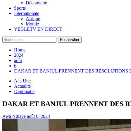
Découverte
Sports
Internationale
Afrique
Monde
YEGLETV EN DIRECT
Rechercher :
Home
2024
août
6
DAKAR ET BANJUL PRENNENT DES RÉSOLUTIONS
A la Une
Actualité
Diplomatie
DAKAR ET BANJUL PRENNENT DES 
Awa Ndiaye
août 6, 2024