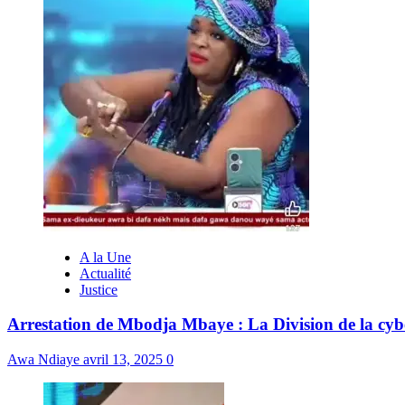
A la Une
Actualité
Justice
Arrestation de Mbodja Mbaye : La Division de la cybe
Awa Ndiaye
avril 13, 2025
0