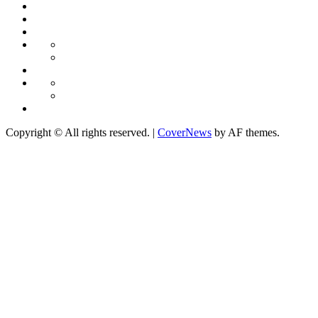
Culture
Contribution
Société
People
Portrait
Découverte
Sports
Internationale
Afrique
Monde
YEGLETV
EN
Copyright © All rights reserved.
|
CoverNews
by AF themes.
DIRECT