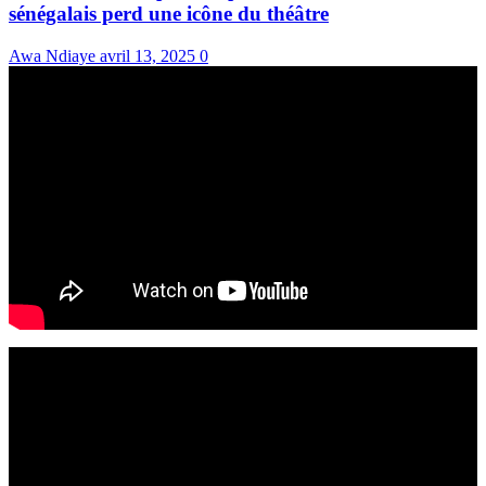
sénégalais perd une icône du théâtre
Awa Ndiaye
avril 13, 2025
0