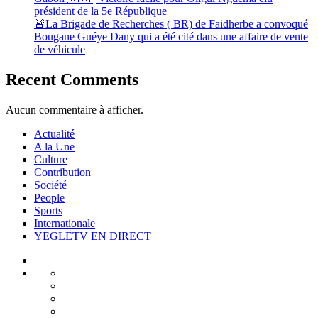
président de la 5e République
🚨La Brigade de Recherches ( BR) de Faidherbe a convoqué
Bougane Guéye Dany qui a été cité dans une affaire de vente
de véhicule
Recent Comments
Aucun commentaire à afficher.
Actualité
A la Une
Culture
Contribution
Société
People
Sports
Internationale
YEGLETV EN DIRECT
Actualité
A
Politique
la
Environnement
Une
Economie
Santé