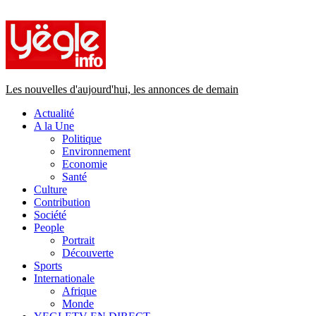
Primary
Menu
Les nouvelles d'aujourd'hui, les annonces de demain
Actualité
A la Une
Politique
Environnement
Economie
Santé
Culture
Contribution
Société
People
Portrait
Découverte
Sports
Internationale
Afrique
Monde