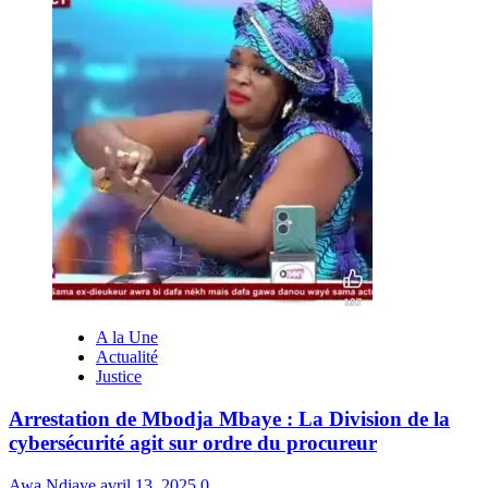
A la Une
Actualité
Justice
Arrestation de Mbodja Mbaye : La Division de la
cybersécurité agit sur ordre du procureur
Awa Ndiaye
avril 13, 2025
0