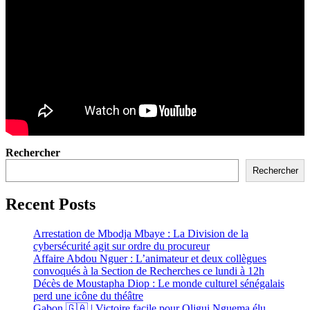
Rechercher
Rechercher
Recent Posts
Arrestation de Mbodja Mbaye : La Division de la
cybersécurité agit sur ordre du procureur
Affaire Abdou Nguer : L’animateur et deux collègues
convoqués à la Section de Recherches ce lundi à 12h
Décès de Moustapha Diop : Le monde culturel sénégalais
perd une icône du théâtre
Gabon 🇬🇦 | Victoire facile pour Oligui Nguema élu