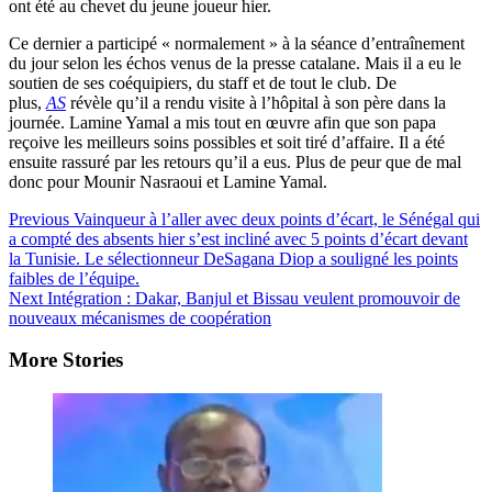
ont été au chevet du jeune joueur hier.
Ce dernier a participé « normalement » à la séance d’entraînement
du jour selon les échos venus de la presse catalane. Mais il a eu le
soutien de ses coéquipiers, du staff et de tout le club. De
plus,
AS
révèle qu’il a rendu visite à l’hôpital à son père dans la
journée. Lamine Yamal a mis tout en œuvre afin que son papa
reçoive les meilleurs soins possibles et soit tiré d’affaire. Il a été
ensuite rassuré par les retours qu’il a eus. Plus de peur que de mal
donc pour Mounir Nasraoui et Lamine Yamal.
Post
Previous
Vainqueur à l’aller avec deux points d’écart, le Sénégal qui
a compté des absents hier s’est incliné avec 5 points d’écart devant
Navigation
la Tunisie. Le sélectionneur DeSagana Diop a souligné les points
faibles de l’équipe.
Next
Intégration : Dakar, Banjul et Bissau veulent promouvoir de
nouveaux mécanismes de coopération
More Stories