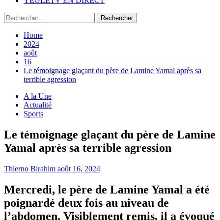
YEGLETV EN DIRECT
Rechercher :
Home
2024
août
16
Le témoignage glaçant du père de Lamine Yamal après sa
terrible agression
A la Une
Actualité
Sports
Le témoignage glaçant du père de Lamine
Yamal après sa terrible agression
Thierno Birahim
août 16, 2024
Mercredi, le père de Lamine Yamal a été
poignardé deux fois au niveau de
l’abdomen. Visiblement remis, il a évoqué