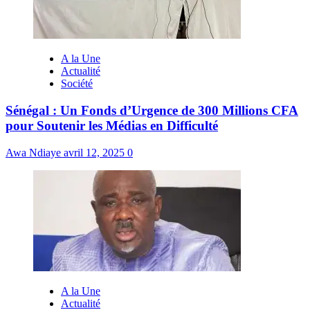
A la Une
Actualité
Société
Sénégal : Un Fonds d’Urgence de 300 Millions CFA
pour Soutenir les Médias en Difficulté
Awa Ndiaye
avril 12, 2025
0
A la Une
Actualité