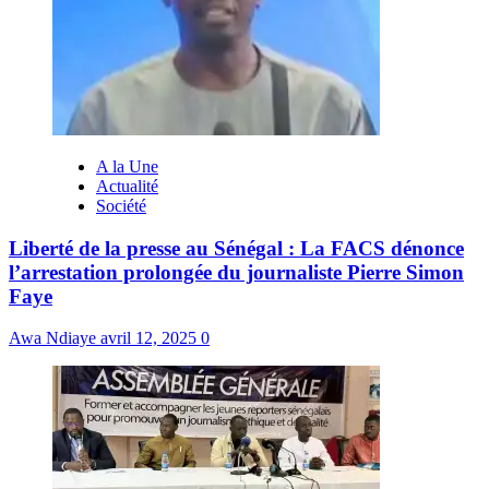
A la Une
Actualité
Société
Liberté de la presse au Sénégal : La FACS dénonce
l’arrestation prolongée du journaliste Pierre Simon
Faye
Awa Ndiaye
avril 12, 2025
0