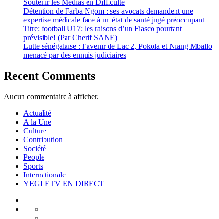
Soutenir les Médias en Difficulté
Détention de Farba Ngom : ses avocats demandent une
expertise médicale face à un état de santé jugé préoccupant
Titre: football U17: les raisons d’un Fiasco pourtant
prévisible! (Par Cherif SANE)
Lutte sénégalaise : l’avenir de Lac 2, Pokola et Niang Mballo
menacé par des ennuis judiciaires
Recent Comments
Aucun commentaire à afficher.
Actualité
A la Une
Culture
Contribution
Société
People
Sports
Internationale
YEGLETV EN DIRECT
Actualité
A
Politique
la
Environnement