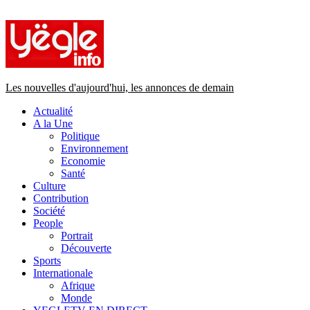
Primary
Menu
Les nouvelles d'aujourd'hui, les annonces de demain
Actualité
A la Une
Politique
Environnement
Economie
Santé
Culture
Contribution
Société
People
Portrait
Découverte
Sports
Internationale
Afrique
Monde