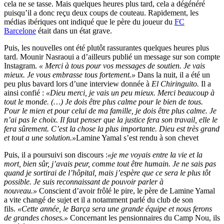
cela ne se tasse. Mais quelques heures plus tard, cela a dégénéré
puisqu’il a donc reçu deux coups de couteau. Rapidement, les
médias ibériques ont indiqué que le père du joueur du
FC
Barcelone
était dans un état grave.
Puis, les nouvelles ont été plutôt rassurantes quelques heures plus
tard. Mounir Nasraoui a d’ailleurs publié un message sur son compte
Instagram.
« Merci à tous pour vos messages de soutien. Je vais
mieux. Je vous embrasse tous fortement.»
Dans la nuit, il a été un
peu plus bavard lors d’une interview donnée à
El Chiringuito.
Il a
ainsi confié :
«Dieu merci, je vais un peu mieux. Merci beaucoup à
tout le monde. (…) Je dois être plus calme pour le bien de tous.
Pour le mien et pour celui de ma famille, je dois être plus calme. Je
n’ai pas le choix. Il faut penser que la justice fera son travail, elle le
fera sûrement. C’est la chose la plus importante. Dieu est très grand
et tout a une solution.»
Lamine Yamal s’est rendu à son chevet
Puis, il a poursuivi son discours :
«je me voyais entre la vie et la
mort, bien sûr, j’avais peur, comme tout être humain. Je ne sais pas
quand je sortirai de l’hôpital, mais j’espère que ce sera le plus tôt
possible. Je suis reconnaissant de pouvoir parler à
nouveau.»
Conscient d’avoir frôlé le pire, le père de Lamine Yamal
a vite changé de sujet et il a notamment parlé du club de son
fils.
«Cette année, le Barça sera une grande équipe et nous ferons
de grandes choses.»
Concernant les pensionnaires du Camp Nou, ils