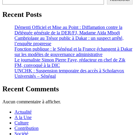
Recent Posts
Démenti Officiel et Mise au Point : Diffamation contre la
Déléguée générale de la DER/FJ, Madame Aïda Mbodj
Cambriolage au Trésor public à Dakar : un suspect arrêté,
l’enquête progresse
Fonction publique : le Sénégal et la France échangent à Dakar
sur les modèles de gouvernance administrative
Le journaliste Simon Pierre Faye, rédacteur en chef de Zik
FM, convoqué à la DIC
UNCHK : Suspension temporaire des accès à Scholarvox
Universités – Sénégal
Recent Comments
Aucun commentaire à afficher.
Actualité
A la Une
Culture
Contribution
Société