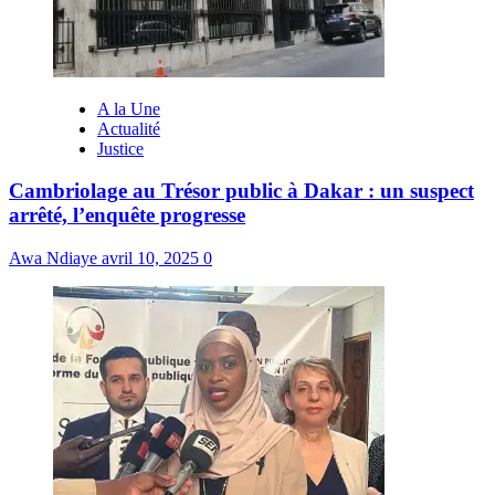
A la Une
Actualité
Justice
Cambriolage au Trésor public à Dakar : un suspect
arrêté, l’enquête progresse
Awa Ndiaye
avril 10, 2025
0