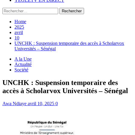
YEGLETV EN DIRECT
Rechercher :
Home
2025
avril
10
UNCHK : Suspension temporaire des accès à Scholarvox
Universités – Sénégal
A la Une
Actualité
Société
UNCHK : Suspension temporaire des
accès à Scholarvox Universités – Sénégal
Awa Ndiaye
avril 10, 2025
0