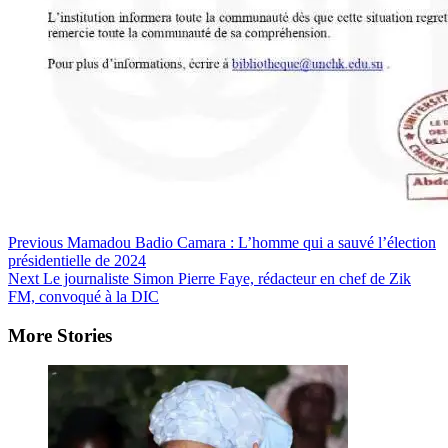
Post
Previous
Mamadou Badio Camara : L’homme qui a sauvé l’élection
présidentielle de 2024
Navigation
Next
Le journaliste Simon Pierre Faye, rédacteur en chef de Zik
FM, convoqué à la DIC
More Stories