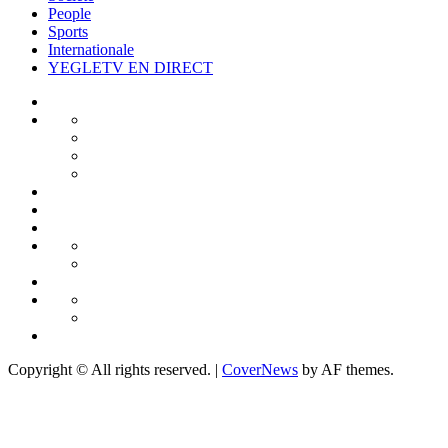
People
Sports
Internationale
YEGLETV EN DIRECT
Actualité
A
Politique
la
Environnement
Une
Economie
Santé
Culture
Contribution
Société
People
Portrait
Découverte
Sports
Internationale
Afrique
Monde
YEGLETV
EN
Copyright © All rights reserved.
|
CoverNews
by AF themes.
DIRECT