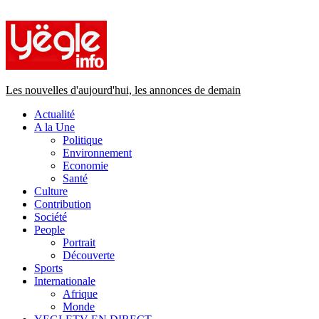
Primary
Menu
Les nouvelles d'aujourd'hui, les annonces de demain
Actualité
A la Une
Politique
Environnement
Economie
Santé
Culture
Contribution
Société
People
Portrait
Découverte
Sports
Internationale
Afrique
Monde