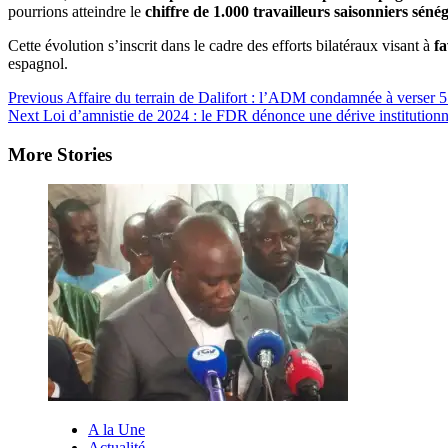
pourrions atteindre le
chiffre de 1.000 travailleurs saisonniers sén
Cette évolution s’inscrit dans le cadre des efforts bilatéraux visant à
fa
espagnol.
Post
Previous
Affaire du terrain de Dalifort : l’ADM condamnée à verser 5
Next
Loi d’amnistie de 2024 : le FDR dénonce une dérive institutionnel
Navigation
More Stories
A la Une
Actualité