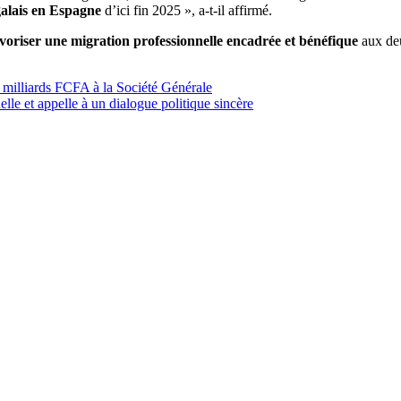
égalais en Espagne
d’ici fin 2025 », a-t-il affirmé.
voriser une migration professionnelle encadrée et bénéfique
aux deu
 milliards FCFA à la Société Générale
le et appelle à un dialogue politique sincère