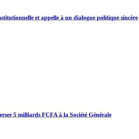
titutionnelle et appelle à un dialogue politique sincère
erser 5 milliards FCFA à la Société Générale