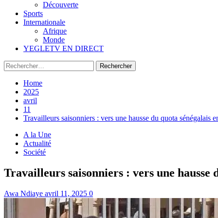
Découverte
Sports
Internationale
Afrique
Monde
YEGLETV EN DIRECT
Rechercher :
Home
2025
avril
11
Travailleurs saisonniers : vers une hausse du quota sénégalais 
A la Une
Actualité
Société
Travailleurs saisonniers : vers une hausse 
Awa Ndiaye
avril 11, 2025
0