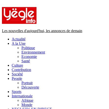
Primary
Menu
Les nouvelles d'aujourd'hui, les annonces de demain
Actualité
A la Une
Politique
Environnement
Economie
Santé
Culture
Contribution
Société
People
Portrait
Découverte
Sports
Internationale
Afrique
Monde