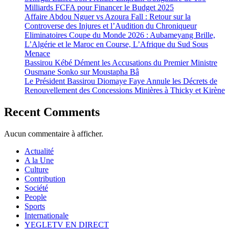
Milliards FCFA pour Financer le Budget 2025
Affaire Abdou Nguer vs Azoura Fall : Retour sur la
Controverse des Injures et l’Audition du Chroniqueur
Eliminatoires Coupe du Monde 2026 : Aubameyang Brille,
L’Algérie et le Maroc en Course, L’Afrique du Sud Sous
Menace
Bassirou Kébé Dément les Accusations du Premier Ministre
Ousmane Sonko sur Moustapha Bâ
Le Président Bassirou Diomaye Faye Annule les Décrets de
Renouvellement des Concessions Minières à Thicky et Kirène
Recent Comments
Aucun commentaire à afficher.
Actualité
A la Une
Culture
Contribution
Société
People
Sports
Internationale
YEGLETV EN DIRECT