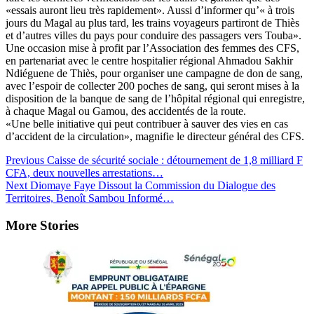
«essais auront lieu très rapidement». Aussi d’informer qu’« à trois
jours du Magal au plus tard, les trains voyageurs partiront de Thiès
et d’autres villes du pays pour conduire des passagers vers Touba».
Une occasion mise à profit par l’Association des femmes des CFS,
en partenariat avec le centre hospitalier régional Ahmadou Sakhir
Ndiéguene de Thiès, pour organiser une campagne de don de sang,
avec l’espoir de collecter 200 poches de sang, qui seront mises à la
disposition de la banque de sang de l’hôpital régional qui enregistre,
à chaque Magal ou Gamou, des accidentés de la route.
«Une belle initiative qui peut contribuer à sauver des vies en cas
d’accident de la circulation», magnifie le directeur général des CFS.
Post
Previous
Caisse de sécurité sociale : détournement de 1,8 milliard F
CFA, deux nouvelles arrestations…
Navigation
Next
Diomaye Faye Dissout la Commission du Dialogue des
Territoires, Benoît Sambou Informé…
More Stories