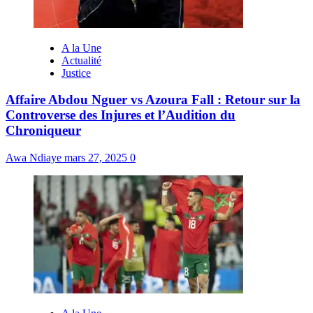
A la Une
Actualité
Justice
Affaire Abdou Nguer vs Azoura Fall : Retour sur la
Controverse des Injures et l’Audition du
Chroniqueur
Awa Ndiaye
mars 27, 2025
0