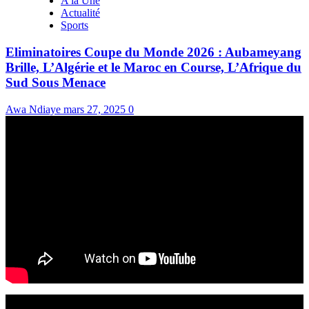
A la Une
Actualité
Sports
Eliminatoires Coupe du Monde 2026 : Aubameyang
Brille, L’Algérie et le Maroc en Course, L’Afrique du
Sud Sous Menace
Awa Ndiaye
mars 27, 2025
0