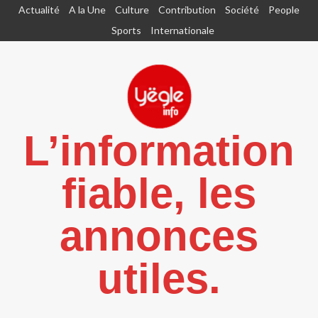
Aller
Actualité
A la Une
Culture
Contribution
Société
People
au
Sports
Internationale
contenu
L’information
fiable, les
annonces
utiles.