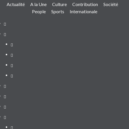
Actualité
A la Une
Culture
Contribution
Société
People
Sports
Internationale
Actualité
A
la
Politique
Une
Environnement
Economie
Santé
Culture
Contribution
Société
People
Portrait